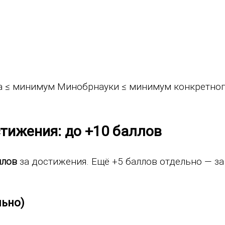
)
а ≤ минимум Минобрнауки ≤ минимум конкретного
стижения: до +10 баллов
ллов
за достижения. Ещё +5 баллов отдельно — за
льно)