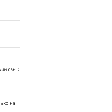
кий язык
лько на