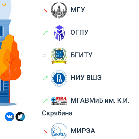
↘
МГУ
↗
ОГПУ
=
БГИТУ
↗
НИУ ВШЭ
↗
МГАВМиБ им. К.И.
Скрябина
↘
МИРЭА