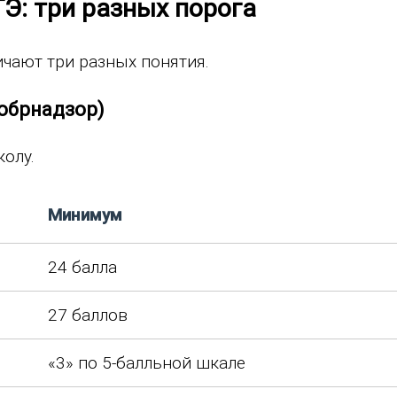
Э: три разных порога
ичают три разных понятия.
собрнадзор)
олу.
Минимум
24 балла
27 баллов
«3» по 5-балльной шкале