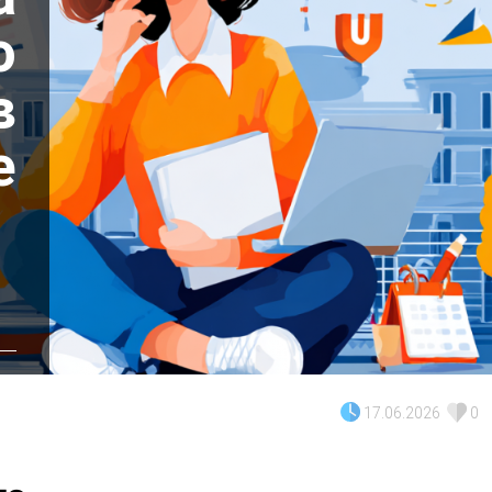
о
в
е
17.06.2026
0