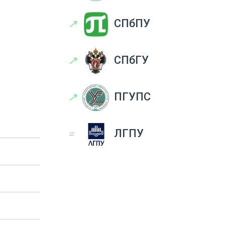
↗
СПбПУ
↗
СПбГУ
↗
ПГУПС
=
ЛГПУ