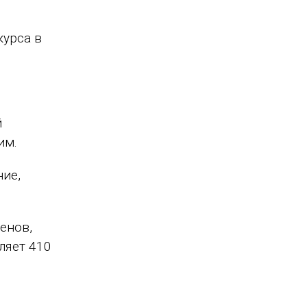
курса в
й
им.
ние,
енов,
ляет 410