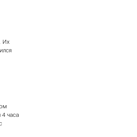
 Их
ился
ком
 4 часа
с