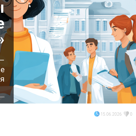
ы
е
»
 —
не
ля
15.06.2026
0