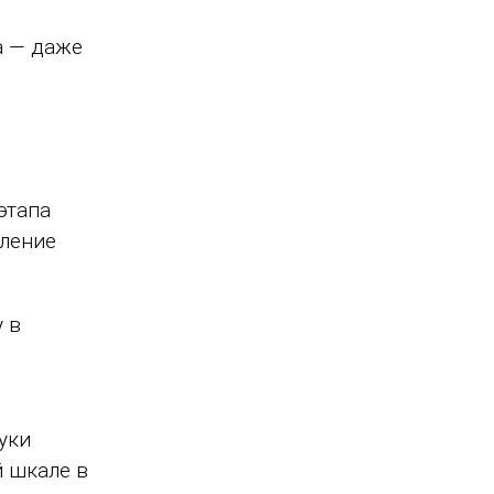
а — даже
этапа
ление
 в
уки
 шкале в