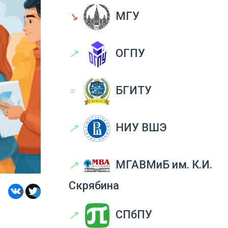
↘
МГУ
↗
ОГПУ
=
БГИТУ
↗
НИУ ВШЭ
↗
МГАВМиБ им. К.И.
Скрябина
↗
СПбПУ