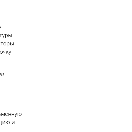
о
туры,
аторы
очку
ую
сьменную
цию и —