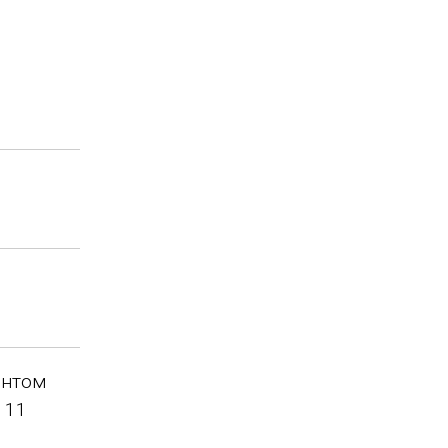
ентом
 11