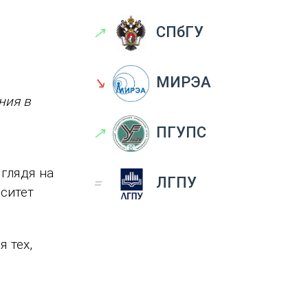
↗
СПбГУ
↘
МИРЭА
ния в
↗
ПГУПС
 глядя на
=
ЛГПУ
ситет
 тех,