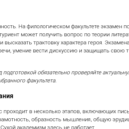
чность. На филологическом факультете экзамен п
туриент может получить вопрос по теории литера
высказать трактовку характера героя. Экзамен
 речи, умение вести дискуссию и защищать свою т
 подготовкой обязательно проверяйте актуальн
бранного факультета.
ания
рс проходит в несколько этапов, включающих пи
грамотность, образность мышления, общую эруди
Сухой академизм здесь не работает.