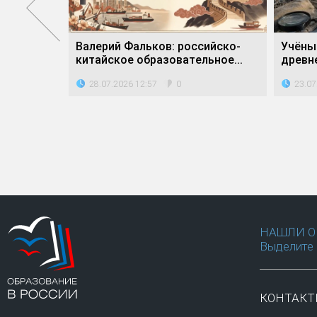
иём
Валерий Фальков: российско-
Учёны
бюджет...
китайское образовательное...
древн
28.07.2026 12:57
23.07
0
НАШЛИ О
Выделите 
КОНТАК