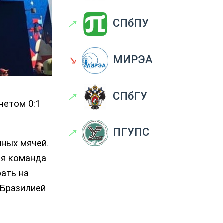
↗
СПбПУ
↘
МИРЭА
↗
СПбГУ
четом 0:1
↗
ПГУПС
нных мячей.
ая команда
рать на
 Бразилией