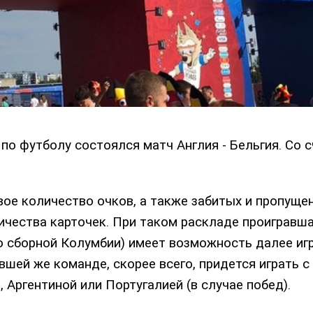
по футболу состоялся матч Англия - Бельгия. Со с
вое количество очков, а также забитых и пропуще
ичества карточек. При таком раскладе проигравш
о сборной Колумбии) имеет возможность далее иг
шей же команде, скорее всего, придется играть с
, Аргентиной или Португалией (в случае побед).