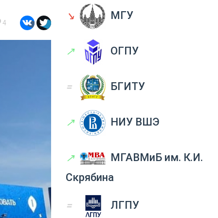
↘
МГУ
4
↗
ОГПУ
=
БГИТУ
↗
НИУ ВШЭ
↗
МГАВМиБ им. К.И.
Скрябина
=
ЛГПУ