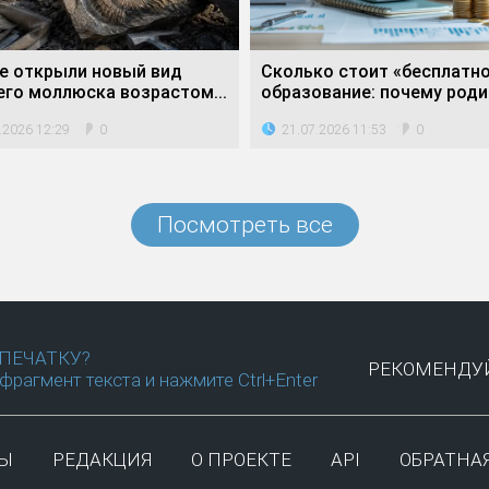
е открыли новый вид
Сколько стоит «бесплатн
его моллюска возрастом...
образование: почему родит
.2026 12:29
21.07.2026 11:53
0
0
Посмотреть все
ПЕЧАТКУ?
РЕКОМЕНДУЙ
фрагмент текста и нажмите Ctrl+Enter
ТЫ
РЕДАКЦИЯ
О ПРОЕКТЕ
API
ОБРАТНАЯ