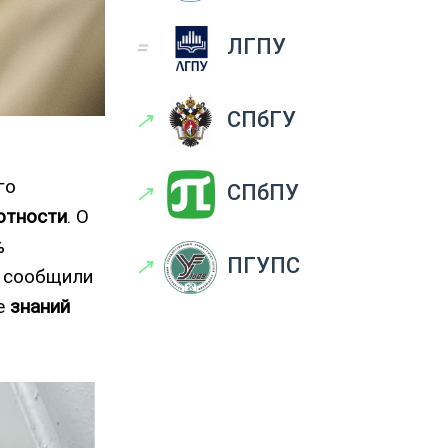
=
ЛГПУ
↗
СПбГУ
го
↗
СПбПУ
отности
. О
%
↗
ПГУПС
, сообщили
е
знаний