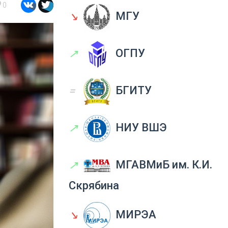
0
↘
МГУ
↗
ОГПУ
=
БГИТУ
↗
НИУ ВШЭ
↗
МГАВМиБ им. К.И.
Скрябина
↘
МИРЭА