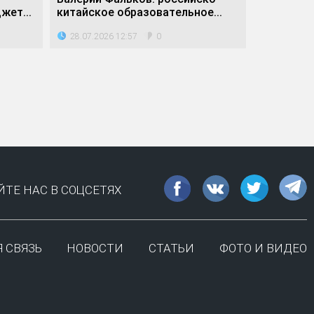
жет...
китайское образовательное...
древнего
28.07.2026 12:57
23.07.202
0
ТЕ НАС В СОЦСЕТЯХ
 СВЯЗЬ
НОВОСТИ
СТАТЬИ
ФОТО И ВИДЕО