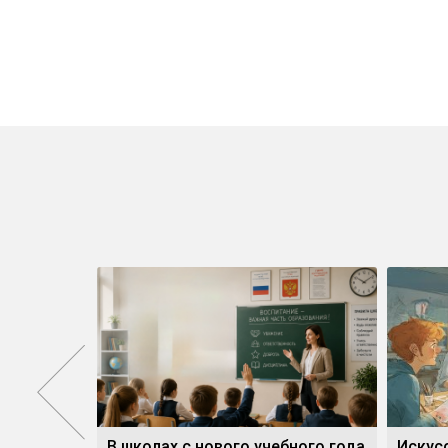
атное»
В школах с нового учебного года
Искус