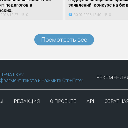
ит педагогов в
заявлений: конкурс на бюд
ских...
.2026 12:27
30.07.2026 12:40
0
0
Посмотреть все
ПЕЧАТКУ?
РЕКОМЕНДУЙ
фрагмент текста и нажмите Ctrl+Enter
ТЫ
РЕДАКЦИЯ
О ПРОЕКТЕ
API
ОБРАТНАЯ