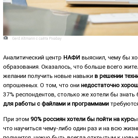
Gerd Altmann с сайта Pixabay
Аналитический центр
НАФИ
выяснил, чему бы хо
образования. Оказалось, что больше всего жит
желании получить новые навыки
в решении техн
опрошенных. О том, что они
недостаточно хорош
37% респондентов, столько же хотели бы знать
для работы с файлами и программами
требуются
При этом
90% россиян хотели бы пойти на курс
ы
что научиться чему-либо один раз и на всю жизн
получится, нужно быть всегда открытым к новы