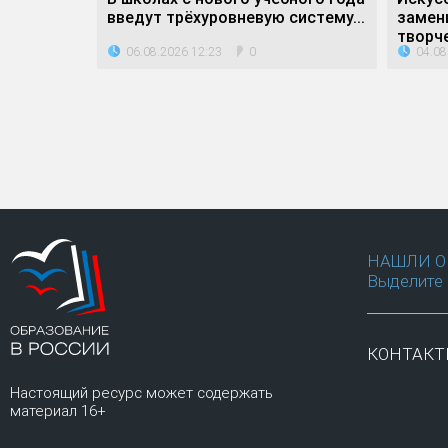
дители...
введут трёхуровневую систему...
замен
творче
06.08.2026 12:23
04.08
0
НАШЛИ О
Выделите 
КОНТАК
Настоящий ресурс может содержать
материал 16+