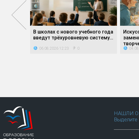
атное»
В школах с нового учебного года
Искус
дители...
введут трёхуровневую систему...
замен
творче
06.08.2026 12:23
04.08
0
НАШЛИ О
Выделите 