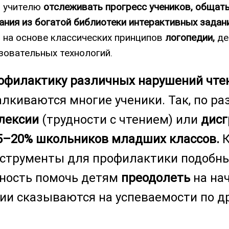
т учителю
отслеживать прогресс учеников, общать
ания из богатой библиотеки интерактивных задан
н на основе классических принципов
логопедии,
де
овательных технологий.
офилактику различных нарушений чте
талкиваются многие ученики. Так, по р
лексии
(трудности с чтением) или
дис
5–20% школьников младших классов.
К
инструменты для профилактики подобн
жность помочь детям
преодолеть
на на
ии сказываются на успеваемости по д