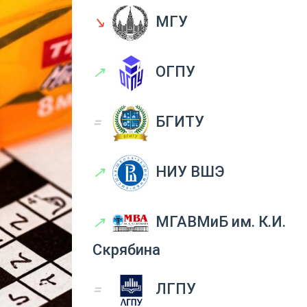
↘
МГУ
↗
ОГПУ
=
БГИТУ
↗
НИУ ВШЭ
↗
МГАВМиБ им. К.И.
Скрябина
=
ЛГПУ