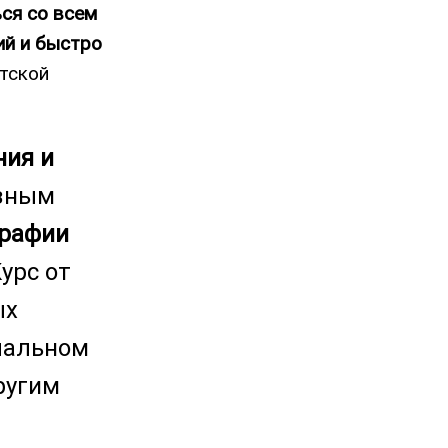
ся со всем
ий и быстро
тской
ния и
азным
графии
урс от
ых
чальном
ругим