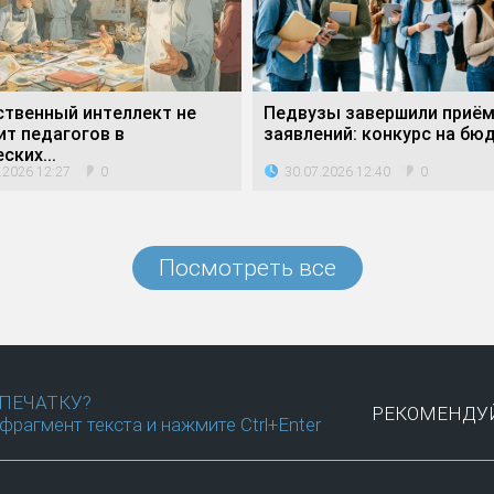
ственный интеллект не
Педвузы завершили приё
ит педагогов в
заявлений: конкурс на бюд
ских...
.2026 12:27
30.07.2026 12:40
0
0
Посмотреть все
ПЕЧАТКУ?
РЕКОМЕНДУЙ
фрагмент текста и нажмите Ctrl+Enter