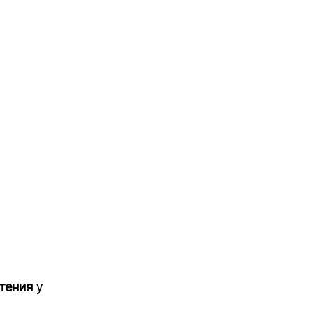
тения
у