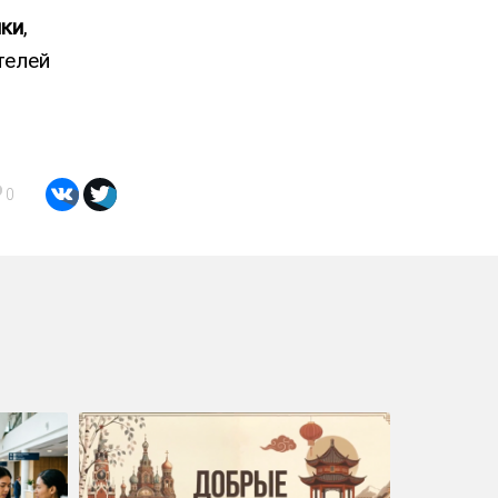
ики
,
телей
0