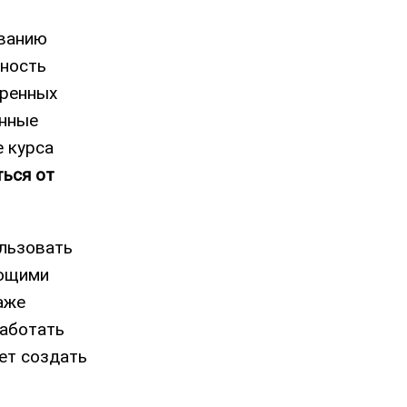
ованию
жность
еренных
нные
е курса
ться от
ользовать
ающими
аже
работать
ет создать