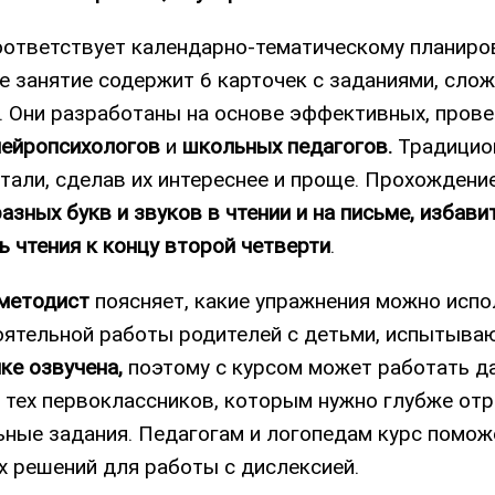
оответствует календарно-тематическому планир
е занятие содержит 6 карточек с заданиями, сло
. Они разработаны на основе эффективных, пров
нейропсихологов
и
школьных педагогов.
Традицио
тали, сделав их интереснее и проще. Прохождени
зных букв и звуков в чтении и на письме, избави
ь чтения к концу второй четверти
.
методист
поясняет, какие упражнения можно исп
тоятельной работы родителей с детьми, испытыв
ке озвучена,
поэтому с курсом может работать д
я тех первоклассников, которым нужно глубже от
ьные задания. Педагогам и логопедам курс помож
х решений для работы с дислексией.