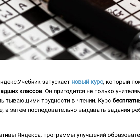
Яндекс.Учебник запускает
новый курс
, который п
ладших классов
. Он пригодится не только учителя
испытывающими трудности в чтении. Курс
бесплатн
, а затем последовательно выдавать задания реб
иативы Яндекса, программы улучшений образоват