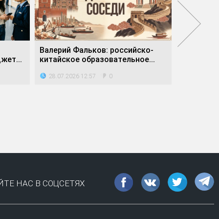
м
Валерий Фальков: российско-
Учёные о
жет...
китайское образовательное...
древнего
28.07.2026 12:57
23.07.202
0
ТЕ НАС В СОЦСЕТЯХ