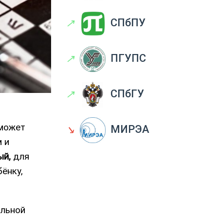
↗
СПбПУ
↗
ПГУПС
↗
СПбГУ
оможет
↘
МИРЭА
м и
ый,
для
ëнку,
ельной