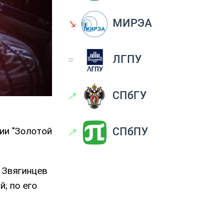
↘
МИРЭА
=
ЛГПУ
↗
СПбГУ
ии "Золотой
↗
СПбПУ
 Звягинцев
; по его