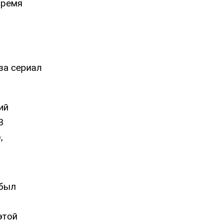
Время
за сериал
ий
В
,
 был
этой