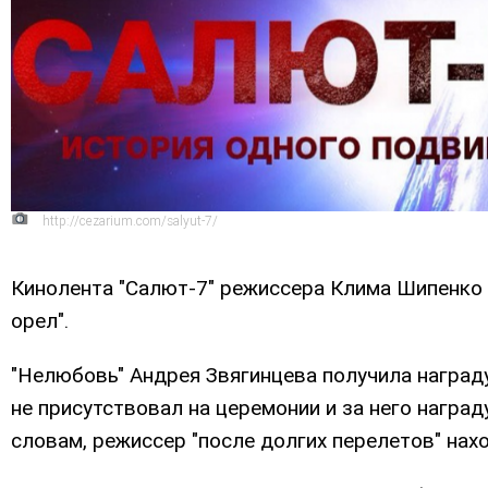
http://cezarium.com/salyut-7/
Кинолента "Салют-7" режиссера Клима Шипенко 
орел".
"Нелюбовь" Андрея Звягинцева получила награду
не присутствовал на церемонии и за него награ
словам, режиссер "после долгих перелетов" нахо