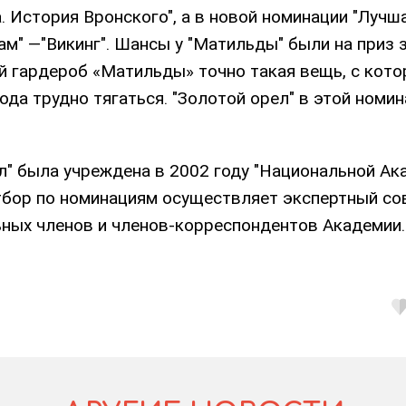
 История Вронского", а в новой номинации "Лучш
м" —"Викинг". Шансы у "Матильды" были на приз 
й гардероб «Матильды» точно такая вещь, с кото
ода трудно тягаться. "Золотой орел" в этой номи
л" была учреждена в 2002 году "Национальной Ак
Отбор по номинациям осуществляет экспертный со
ных членов и членов-корреспондентов Академии.