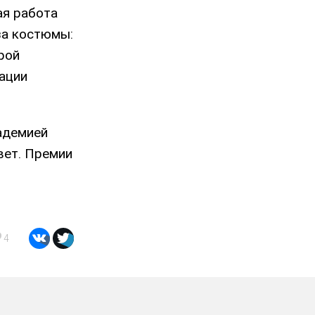
ая работа
за костюмы:
рой
нации
адемией
вет. Премии
4