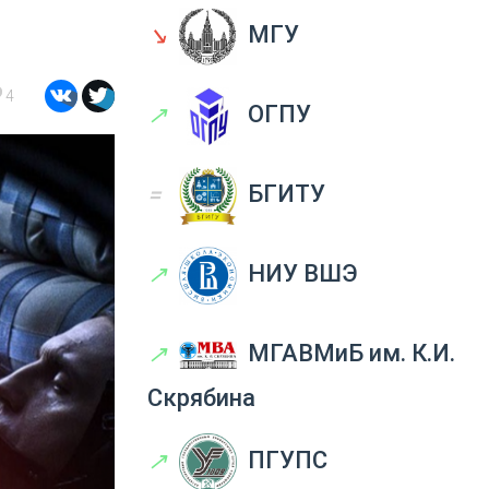
↘
МГУ
4
↗
ОГПУ
=
БГИТУ
↗
НИУ ВШЭ
↗
МГАВМиБ им. К.И.
Скрябина
↗
ПГУПС