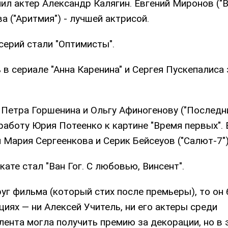
ил актер Александр Калягин. Евгений Миронов ("
а ("Аритмия") - лучшей актрисой.
ерий стали "Оптимисты".
в сериале "Анна Каренина" и Сергея Пускепалиса 
 Петра Горшенина и Ольгу Афиногенову ("Последн
работу Юрия Потеенко к картине "Время первых". 
Мария Сергеенкова и Серик Бейсеуов ("Салют-7")
те стал "Ван Гог. С любовью, Винсент".
руг фильма (который стих после премьеры), то он
иях — ни Алексей Учитель, ни его актеры среди
лента могла получить премию за декорации, но в 