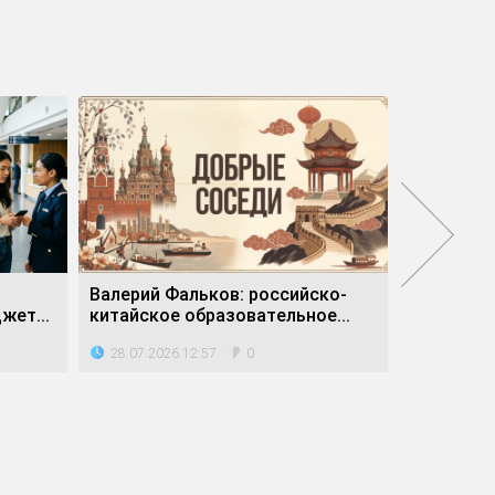
м
Валерий Фальков: российско-
Учёные о
жет...
китайское образовательное...
древнего
28.07.2026 12:57
23.07.202
0