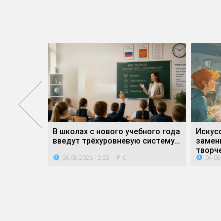
атное»
В школах с нового учебного года
Искус
дители...
введут трёхуровневую систему...
замен
творче
06.08.2026 12:23
04.08
0