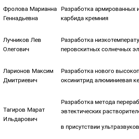
Фролова Марианна
Разработка армированных и
Геннадьевна
карбида кремния
Лучников Лев
Разработка низкотемперату
Олегович
перовскитных солнечных э
Ларионов Максим
Разработка нового высокоп
Дмитриевич
оксинитрид алюминиевая к
Разработка метода перераб
Тагиров Марат
эвтектических растворител
Ильдарович
в присутствии ультразвуко