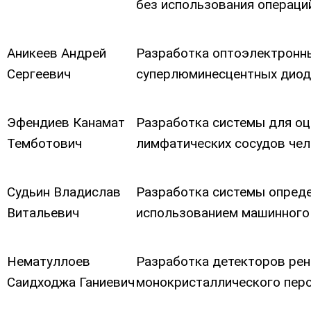
без использования операци
Аникеев Андрей
Разработка оптоэлектронн
Сергеевич
суперлюминесцентных диодо
Эфендиев Канамат
Разработка системы для оц
Темботович
лимфатических сосудов че
Судьин Владислав
Разработка системы опреде
Витальевич
использованием машинного
Нематуллоев
Разработка детекторов рен
Саидходжа Ганиевич
монокристаллического пер