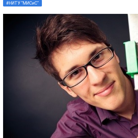
#НИТУ "МИСиС"