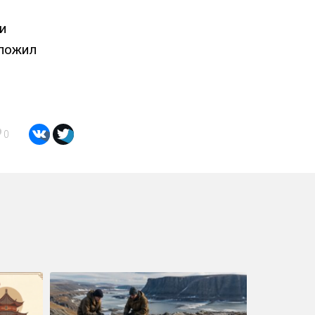
и
дложил
0