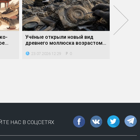
ко-
Учёные открыли новый вид
Сколько 
е...
древнего моллюска возрастом...
образован
23.07.2026 12:29
21.07.202
0
ТЕ НАС В СОЦСЕТЯХ