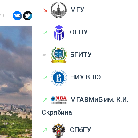
↘
МГУ
0
↗
ОГПУ
=
БГИТУ
↗
НИУ ВШЭ
↗
МГАВМиБ им. К.И.
Скрябина
↗
СПбГУ