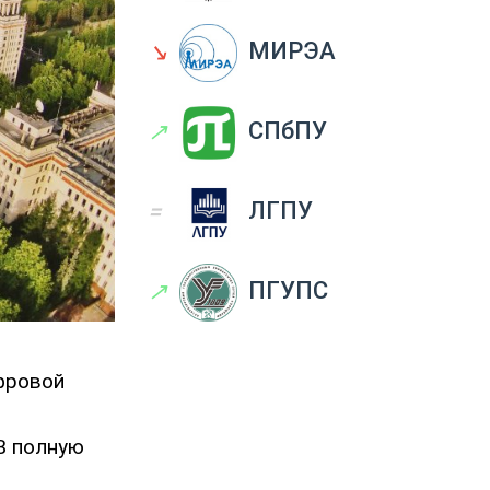
↘
МИРЭА
↗
СПбПУ
=
ЛГПУ
↗
ПГУПС
фровой
В полную