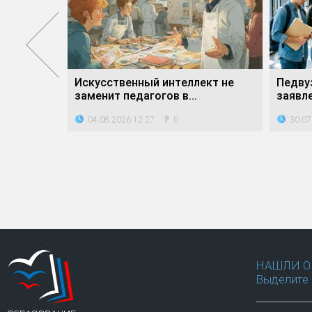
бного года
Искусственный интеллект не
Педву
систему...
заменит педагогов в...
заявле
04.08.2026 12:27
30.07
0
НАШЛИ О
Выделите 