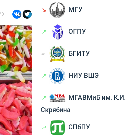
↘
МГУ
0
↗
ОГПУ
=
БГИТУ
↗
НИУ ВШЭ
↗
МГАВМиБ им. К.И.
Скрябина
↗
СПбПУ