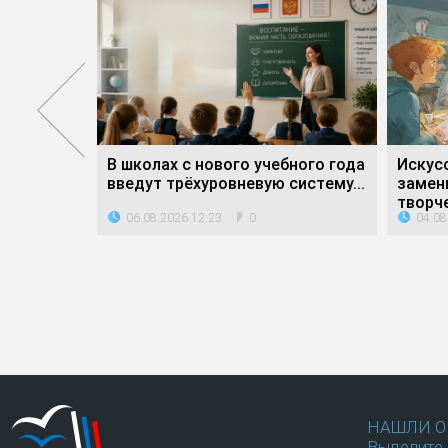
атное»
В школах с нового учебного года
Искус
дители...
введут трёхуровневую систему...
замен
творче
06.08.2026 12:23
04.08
0
НАШЛИ О
Выделите 