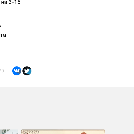
на 3-15
о
ута
0