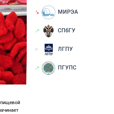
↘
МИРЭА
↗
СПбГУ
=
ЛГПУ
↗
ПГУПС
т пищевой
начинает