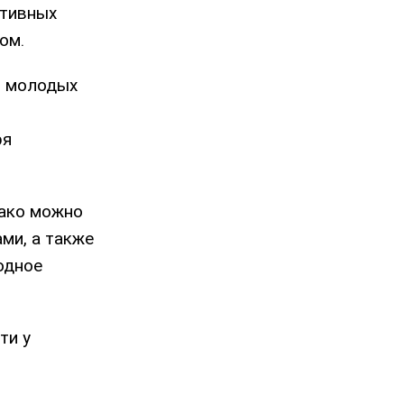
итивных
сом.
я молодых
ря
нако можно
ми, а также
одное
ти у