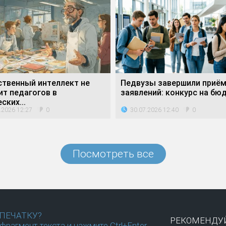
ственный интеллект не
Педвузы завершили приё
ит педагогов в
заявлений: конкурс на бюд
ских...
.2026 12:27
30.07.2026 12:40
0
0
Посмотреть все
ПЕЧАТКУ?
РЕКОМЕНДУЙ
фрагмент текста и нажмите Ctrl+Enter