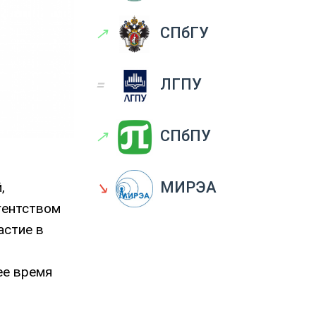
↗
СПбГУ
=
ЛГПУ
↗
СПбПУ
↘
МИРЭА
,
гентством
астие в
ее время