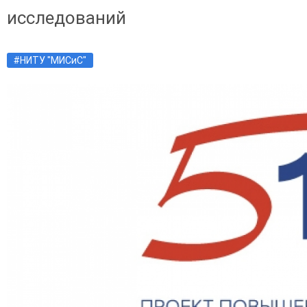
исследований
#НИТУ "МИСиС"