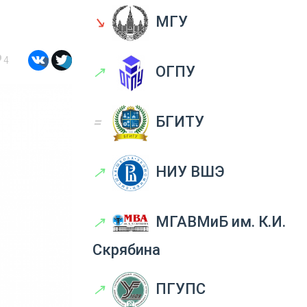
↘
МГУ
4
↗
ОГПУ
=
БГИТУ
↗
НИУ ВШЭ
↗
МГАВМиБ им. К.И.
Скрябина
↗
ПГУПС