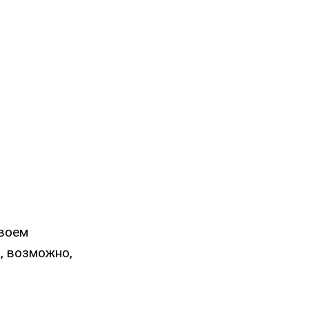
своем
о, возможно,