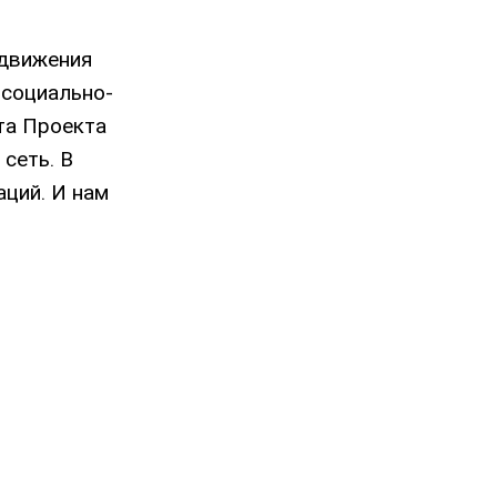
одвижения
 социально-
та Проекта
сеть. В
аций. И нам