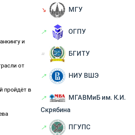
↘
МГУ
↗
ОГПУ
анкингу и
=
БГИТУ
трасли от
↗
НИУ ВШЭ
й пройдёт в
↗
МГАВМиБ им. К.И.
Скрябина
ева
↗
ПГУПС