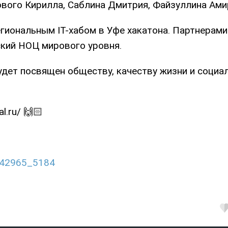
ового Кирилла, Саблина Дмитрия, Файзуллина Ами
гиональным IT-хабом в Уфе хакатона. Партнерам
ский НОЦ мирового уровня.
удет посвящен обществу, качеству жизни и социа
l.ru/ 🙌🏻
7342965_5184