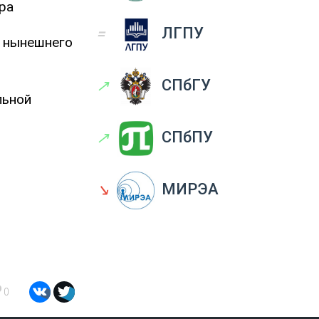
ра
=
ЛГПУ
и нынешнего
↗
СПбГУ
льной
↗
СПбПУ
↘
МИРЭА
0