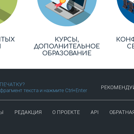
ЫТЫХ
КУРСЫ,
КОН
Й
ДОПОЛНИТЕЛЬНОЕ
С
ОБРАЗОВАНИЕ
ПЕЧАТКУ?
РЕКОМЕНДУЙ
фрагмент текста и нажмите Ctrl+Enter
ТЫ
РЕДАКЦИЯ
О ПРОЕКТЕ
API
ОБРАТНАЯ