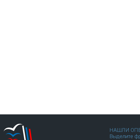
НАШЛИ ОП
Выделите фр