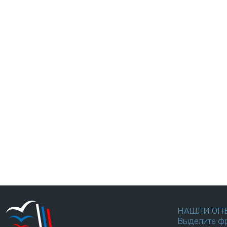
НАШЛИ ОП
Выделите фр