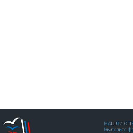
НАШЛИ ОП
Выделите фр