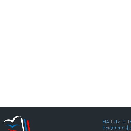
НАШЛИ ОП
Выделите фр