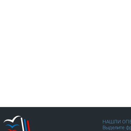
НАШЛИ ОП
Выделите фр