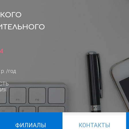
СКОГО
ИТЕЛЬНОГО
4
.р. /год
СТЬ
ИЯ
ФИЛИАЛЫ
КОНТАКТЫ