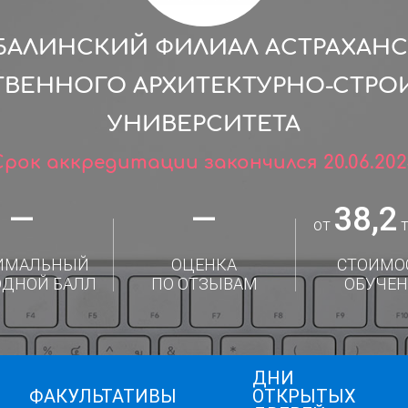
БАЛИНСКИЙ ФИЛИАЛ АСТРАХАН
ТВЕННОГО АРХИТЕКТУРНО-СТРО
УНИВЕРСИТЕТА
Срок аккредитации закончился 20.06.202
—
—
38,2
от
т
ИМАЛЬНЫЙ
ОЦЕНКА
СТОИМО
ОДНОЙ БАЛЛ
ПО ОТЗЫВАМ
ОБУЧЕН
ДНИ
ФАКУЛЬТАТИВЫ
ОТКРЫТЫХ