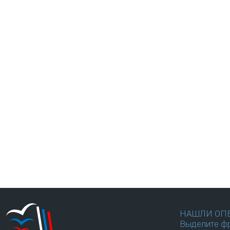
НАШЛИ ОП
Выделите фр