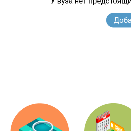
У вуза нет предстоящ
Доба