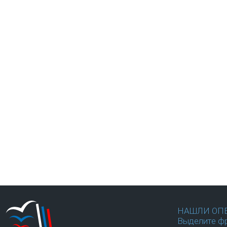
НАШЛИ ОП
Выделите фр