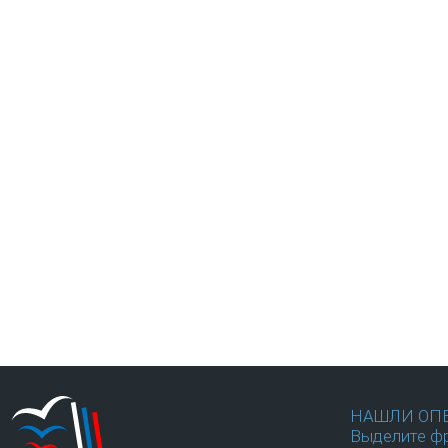
НАШЛИ ОП
Выделите фр