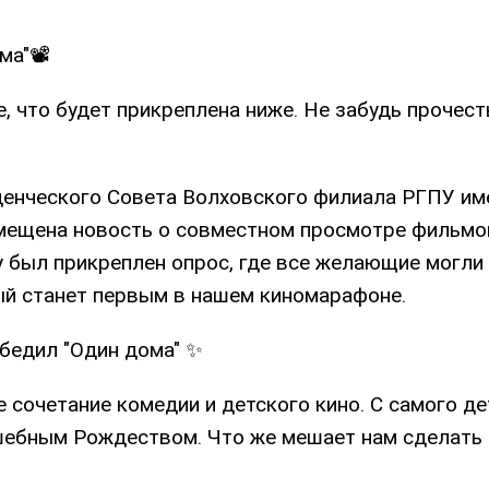
ма"📽
е, что будет прикреплена ниже. Не забудь прочест
уденческого Совета Волховского филиала РГПУ име
змещена новость о совместном просмотре фильмо
у был прикреплен опрос, где все желающие могли
ый станет первым в нашем киномарафоне.
обедил "Один дома" ✨
 сочетание комедии и детского кино. С самого д
шебным Рождеством. Что же мешает нам сделать