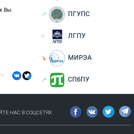
х Вы
↗
ПГУПС
=
ЛГПУ
↘
МИРЭА
0
↗
СПбПУ
ТЕ НАС В СОЦСЕТЯХ