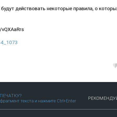
 будут действовать некоторые правила, о которы
gg/vQXAaRrs
584_1073
ПЕЧАТКУ?
РЕКОМЕНДУЙ
фрагмент текста и нажмите Ctrl+Enter