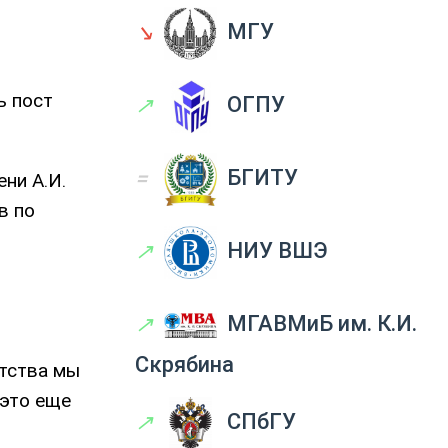
↘
МГУ
ь пост
↗
ОГПУ
=
БГИТУ
ни А.И.
в по
↗
НИУ ВШЭ
↗
МГАВМиБ им. К.И.
Скрябина
етства мы
 это еще
↗
СПбГУ