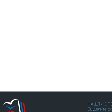
НАШЛИ ОП
Выделите фр