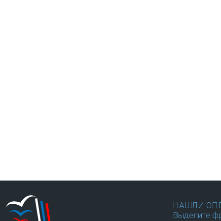
НАШЛИ ОП
Выделите фр