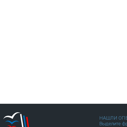
НАШЛИ ОП
Выделите фр