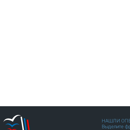
НАШЛИ ОП
Выделите фр