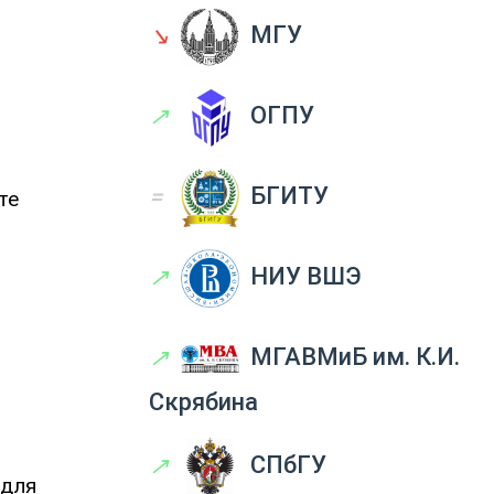
↘
МГУ
↗
ОГПУ
=
БГИТУ
те
↗
НИУ ВШЭ
↗
МГАВМиБ им. К.И.
Скрябина
↗
СПбГУ
 для