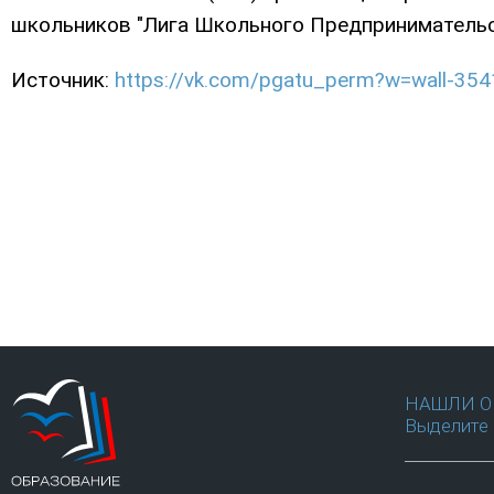
школьников "Лига Школьного Предпринимательс
Источник:
https://vk.com/pgatu_perm?w=wall-35
НАШЛИ О
Выделите 