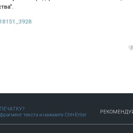
тва".
418151_3928
ПЕЧАТКУ?
РЕКОМЕНДУЙ
фрагмент текста и нажмите Ctrl+Enter