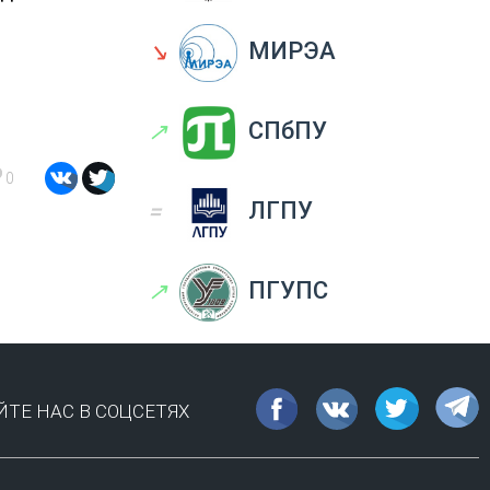
↘
МИРЭА
↗
СПбПУ
0
=
ЛГПУ
↗
ПГУПС
ТЕ НАС В СОЦСЕТЯХ