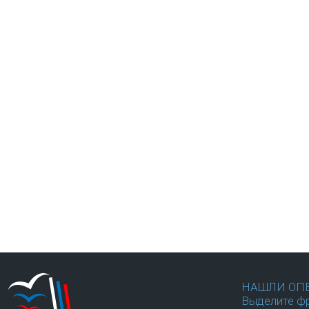
НАШЛИ ОП
Выделите фр