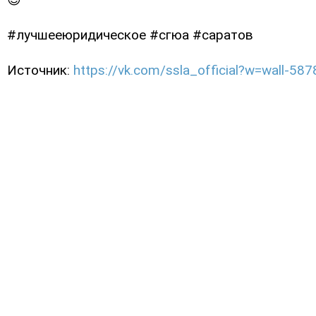
#лучшееюридическое #сгюа #саратов
Источник:
https://vk.com/ssla_official?w=wall-5