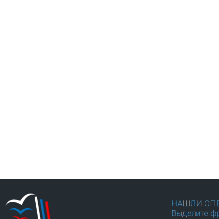
НАШЛИ ОП
Выделите фр