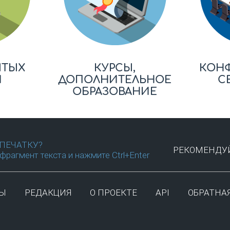
ЫТЫХ
КУРСЫ,
КОН
Й
ДОПОЛНИТЕЛЬНОЕ
С
ОБРАЗОВАНИЕ
ПЕЧАТКУ?
РЕКОМЕНДУЙ
фрагмент текста и нажмите Ctrl+Enter
ТЫ
РЕДАКЦИЯ
О ПРОЕКТЕ
API
ОБРАТНАЯ