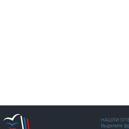
НАШЛИ ОП
Выделите фр