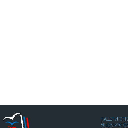
НАШЛИ ОП
Выделите фр