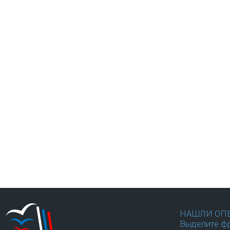
НАШЛИ ОП
Выделите фр