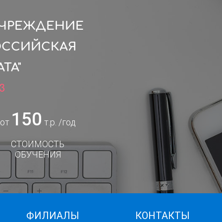
УЧРЕЖДЕНИЕ
ОССИЙСКАЯ
ТА"
3
150
от
т.р. /год
СТОИМОСТЬ
ОБУЧЕНИЯ
ФИЛИАЛЫ
КОНТАКТЫ