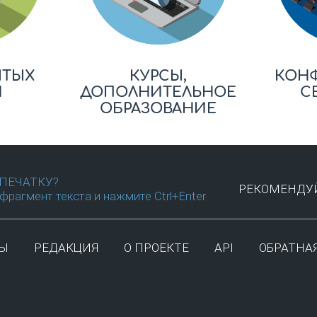
ЫТЫХ
КУРСЫ,
КОН
Й
ДОПОЛНИТЕЛЬНОЕ
С
ОБРАЗОВАНИЕ
ПЕЧАТКУ?
РЕКОМЕНДУЙ
фрагмент текста и нажмите Ctrl+Enter
ТЫ
РЕДАКЦИЯ
О ПРОЕКТЕ
API
ОБРАТНАЯ