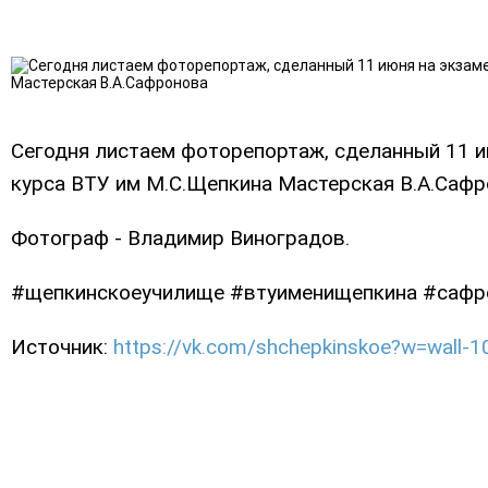
Сегодня листаем фоторепортаж, сделанный 11 ию
курса ВТУ им М.С.Щепкина Мастерская В.А.Сафр
Фотограф - Владимир Виноградов.
#щепкинскоеучилище #втуименищепкина #саф
Источник:
https://vk.com/shchepkinskoe?w=wall