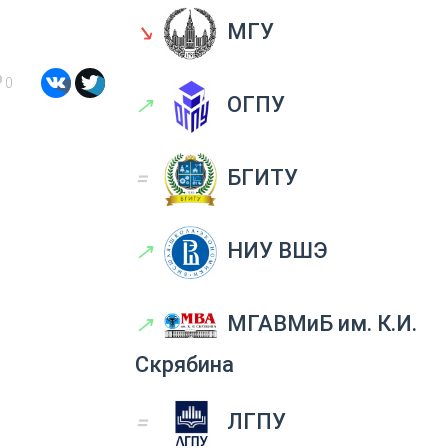
↘
МГУ
0
↗
ОГПУ
=
БГИТУ
↗
НИУ ВШЭ
↗
МГАВМиБ им. К.И.
Скрябина
=
ЛГПУ