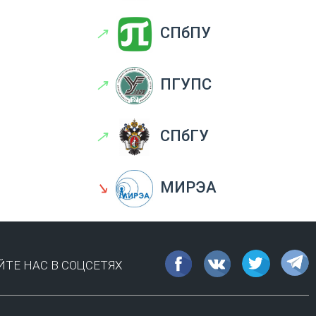
↗
СПбПУ
↗
ПГУПС
↗
СПбГУ
↘
МИРЭА
ТЕ НАС В СОЦСЕТЯХ