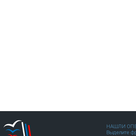
НАШЛИ ОП
Выделите фр