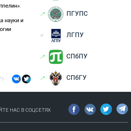
ппелин».
↗
ПГУПС
а науки и
огии
=
ЛГПУ
↗
СПбПУ
↗
СПбГУ
0
ТЕ НАС В СОЦСЕТЯХ