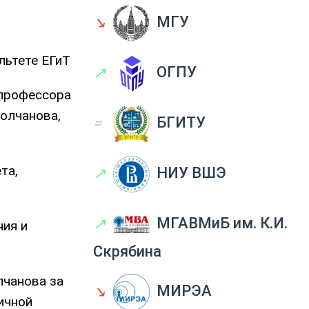
↘
МГУ
льтете ЕГиТ
↗
ОГПУ
 профессора
Молчанова,
=
БГИТУ
та,
↗
НИУ ВШЭ
↗
МГАВМиБ им. К.И.
ния и
Скрябина
лчанова за
↘
МИРЭА
ичной