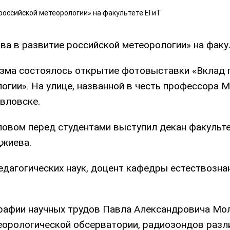
а в развитие российской метеорологии» на факу
ризма состоялось открытие фотовыставки «Вклад
огии». На улице, названной в честь профессора 
авловске.
овом перед студентами выступил декан факульте
джиева.
дагогических наук, доцент кафедры естествозна
рафии научных трудов Павла Александровича Мо
теорологической обсерватории, радиозондов разл