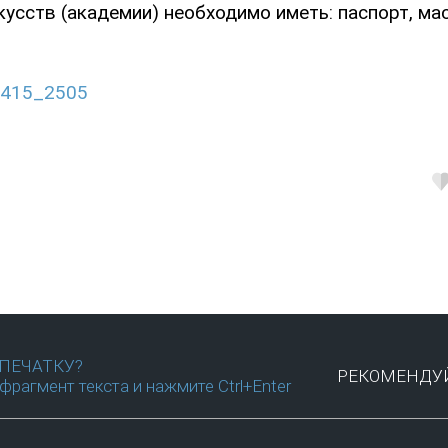
сств (академии) необходимо иметь: паспорт, мас
79415_2505
ПЕЧАТКУ?
РЕКОМЕНДУЙ
фрагмент текста и нажмите Ctrl+Enter