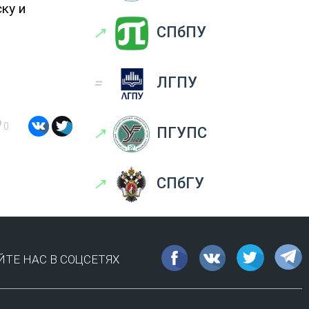
ку и
↗
СПбПУ
=
ЛГПУ
0
↗
ПГУПС
↗
СПбГУ
ТЕ НАС В СОЦСЕТЯХ