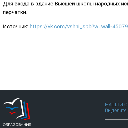
Для входа в здание Высшей школы народных иску
перчатки.
Источник:
https://vk.com/vshni_spb?w=wall-450
НАШЛИ О
Выделите 