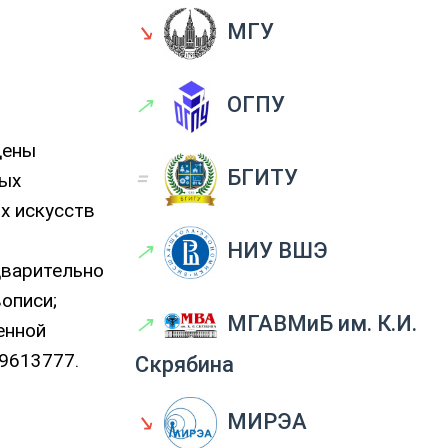
↘
МГУ
↗
ОГПУ
дены
=
БГИТУ
ных
х искусств
↗
НИУ ВШЭ
дварительно
описи;
↗
МГАВМиБ им. К.И.
енной
19613777.
Скрябина
↘
МИРЭА