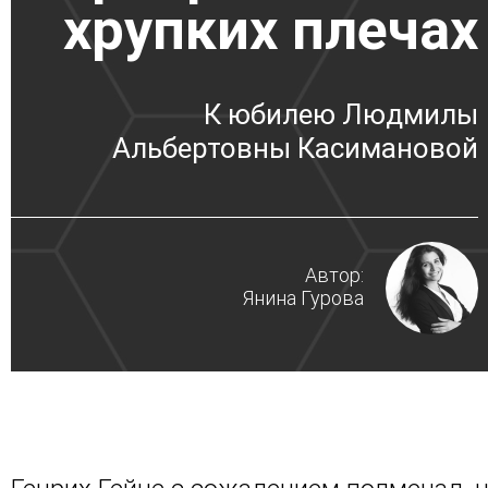
хрупких плечах
К юбилею Людмилы
Альбертовны Касимановой
Автор:
Янина Гурова