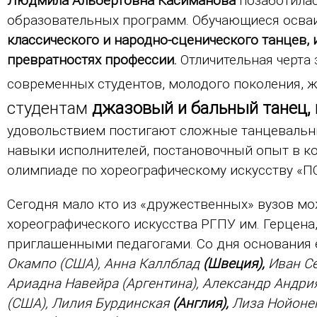
Людмила Альбертовна Касиманова
позаботилас
образовательных программ. Обучающиеся осва
классического и народно-сценического танцев, 
превратностях профессии.
Отличительная черта
современных студентов, молодого поколения, 
студентам
джазовый и бальный танец, 
удовольствием постигают сложные танцевальн
навыки исполнителей, постановочный опыт в к
олимпиаде по хореографическому искусству «ПО:
Сегодня мало кто из «дружественных» вузов м
хореографического искусства РГПУ им. Герцена
приглашенными педагогами. Со дня основания 
Окампо (США), Анна Каллблад
(Швеция),
Иван С
Ариадна Навейра (Аргентина), Александр Андр
(США), Лилия Бурдинская
(Англия),
Лиза Нойон