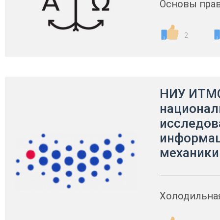
Основы прав
2
НИУ ИТМО
национа
исследов
информац
механики
Холодильная