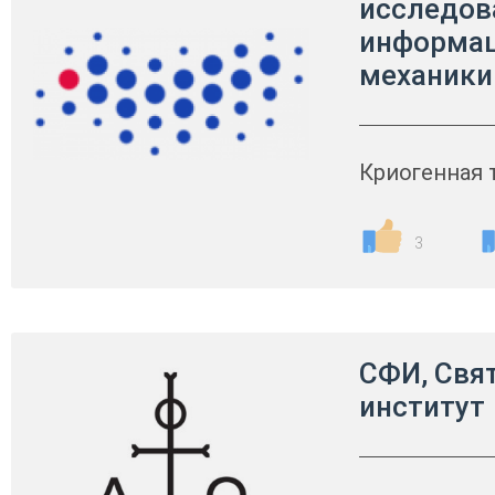
исследов
информац
механики
Криогенная 
3
СФИ, Свя
институт