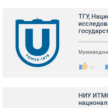
ТГУ, Нац
исследов
государс
Музееведен
10
НИУ ИТМО
национа