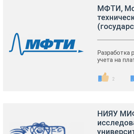
МФТИ, Мо
техничес
(государ
Разработка 
учета на пл
2
НИЯУ МИ
исследов
универси