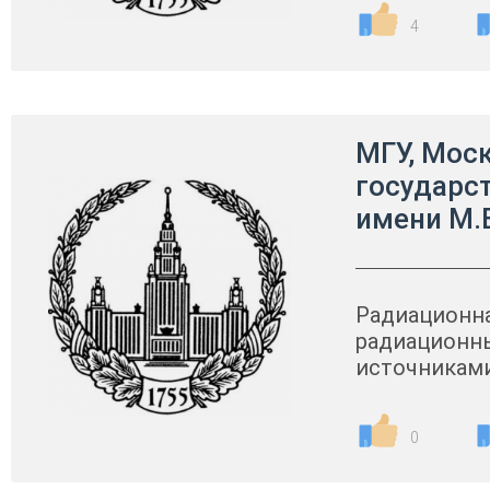
4
МГУ, Мос
государс
имени М.
Радиационна
радиационны
источникам
0