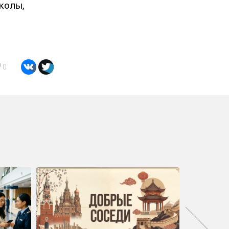
колы,
0