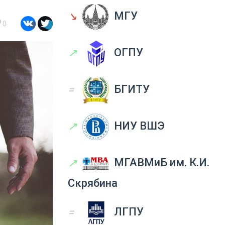
↘
МГУ
0
↗
ОГПУ
=
БГИТУ
↗
НИУ ВШЭ
↗
МГАВМиБ им. К.И.
Скрябина
=
ЛГПУ