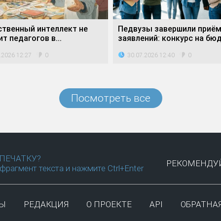
ственный интеллект не
Педвузы завершили приё
т педагогов в...
заявлений: конкурс на бюд
.2026 12:27
30.07.2026 12:40
0
0
Посмотреть все
ПЕЧАТКУ?
РЕКОМЕНДУЙ
фрагмент текста и нажмите Ctrl+Enter
ТЫ
РЕДАКЦИЯ
О ПРОЕКТЕ
API
ОБРАТНАЯ