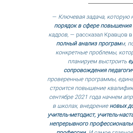
—
Ключевая задача, которую
порядок в сфере повышения
кадров,
— рассказал Кравцов 
полный анализ програм
м, п
конкретные проблемы, которы
планируем выстроить
е
сопровождения педагоги
проверенные программы, едины
строится повышение квалифик
сентябре 2021 года начнем а
в школах, внедрение
новых д
учитель-методист, учитель-наст
непрерывного профессиональн
профессии
. И самое главно