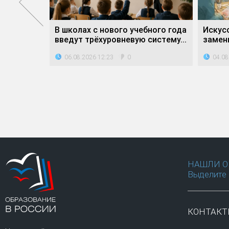
атное»
В школах с нового учебного года
Искус
дители...
введут трёхуровневую систему...
замени
06.08.2026 12:23
04.08
0
НАШЛИ О
Выделите 
КОНТАК