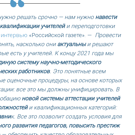
 нужно решать срочно — нам нужно
навести
 квалификации учителей
и переподготовки
в
интервью
«Российской газете». —
Провести
онять, насколько они
актуальны
и решают
е есть у учителей. К концу 2021 года мы
диную систему научно-методического
ческих работников
. Это понятные всем
е оценочные процедуры, на основе которых
ации: все это мы должны унифицировать. В
пробацию
новой системы аттестации учителей
олжностей
и квалификационных категорий:
авни
к. Все это позволит создать условия для
ого развития педагогов, повысить престиж
е — обеспечить качество образовательных