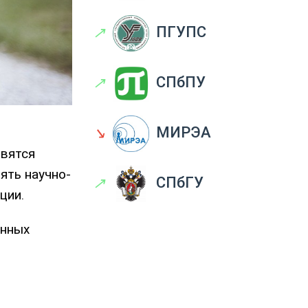
↗
ПГУПС
↗
СПбПУ
↘
МИРЭА
явятся
ять научно-
↗
СПбГУ
ации.
енных