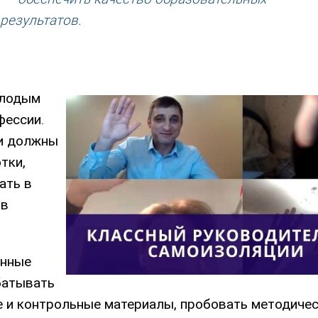
результатов.
олодым
фессии.
ни должны
тки,
ать в
 в
енные
батывать
е и контрольные материалы, пробовать методиче