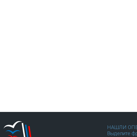
НАШЛИ ОП
Выделите фр