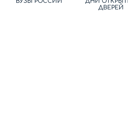
ВУЗЫ РОССИИ
ДНИ ОТКРЫТ
ДВЕРЕЙ