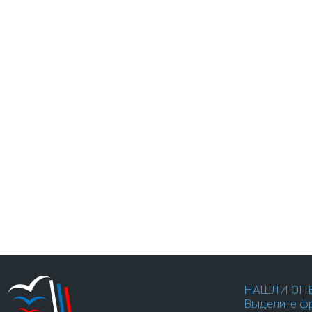
НАШЛИ ОП
Выделите фр