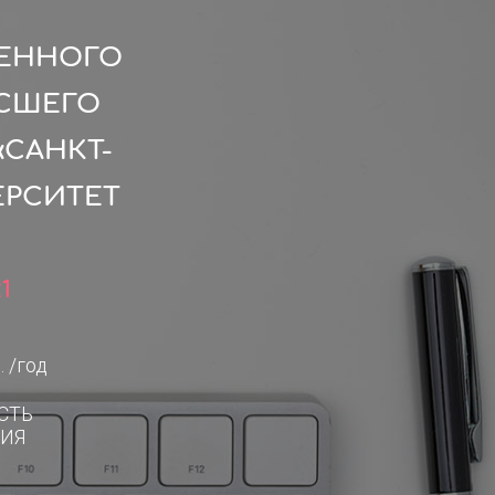
ВЕННОГО
ЫСШЕГО
САНКТ-
ЕРСИТЕТ
1
. /год
СТЬ
ИЯ