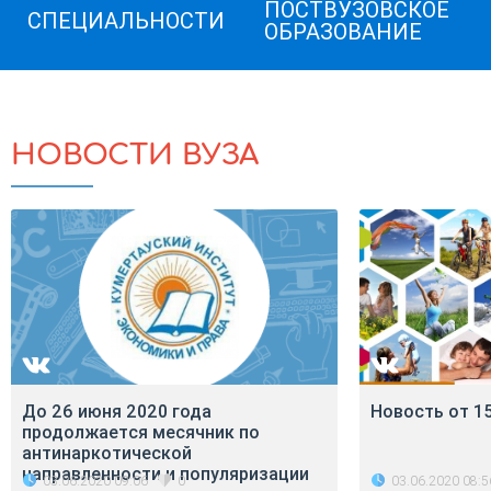
ПОСТВУЗОВСКОЕ
СПЕЦИАЛЬНОСТИ
ОБРАЗОВАНИЕ
НОВОСТИ ВУЗА
До 26 июня 2020 года
Новость от 1
продолжается месячник по
антинаркотической
направленности и популяризации
03.06.2020 09:06
03.06.2020 08:5
0