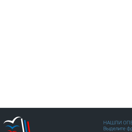
НАШЛИ ОП
Выделите фр